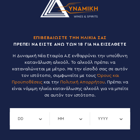
ες Ευκαιρίες
διαφερόμαστε να γνωρίζουμε ικανούς και
υς ανθρώπους, παρά το γεγονός ότι αυτή
ΕΠΙΒΕΒΑΙΩΣΤΕ ΤΗΝ ΗΛΙΚΙΑ ΣΑΣ
μή δεν έχουμε κάποια ανοικτή θέση. Μην
ΠΡΕΠΕΙ ΝΑ ΕΙΣΤΕ ΑΝΩ ΤΩΝ 18 ΓΙΑ ΝΑ ΕΙΣΕΛΘΕΤΕ
ε λοιπόν να μας αποστείλετε το
κό σας, αν θεωρείτε πως η
H Δυναμική Νέα Εταιρία Α.Ε ενθαρρύνει την υπεύθυνη
ότητα και οι δεξιότητες σας, είναι σε
κατανάλωση αλκοόλ. Το αλκοόλ πρέπει να
η με το όραμα και την ταυτότητά μας.
καταναλώνεται με μέτρο. Με την είσοδό σας σε αυτόν
τον ιστότοπο, συμφωνείτε με τους
Όρους και
Προϋποθέσεις
και την
Πολιτική Απορρήτου
. Πρέπει να
είναι νόμιμη ηλικία κατανάλωσης αλκοόλ για να μπείτε
σε αυτόν τον ιστότοπο.
Verify day
Verify month
Verify year