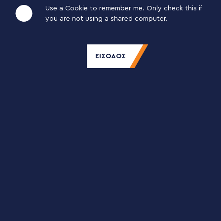
Use a Cookie to remember me. Only check this if
you are not using a shared computer.
ΡΤΩΣΗ ΒΙΟΓΡΑΦΙΚΟΥ
*
ΕΙΣΟΔΟΣ
Drop it like it's hot!
ή
Browse
*