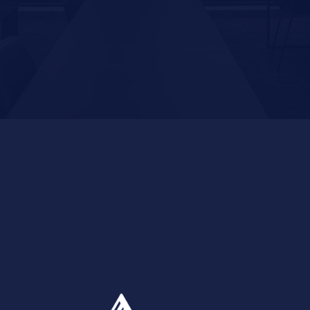
ΑΖΙ ΜΑΣ
νη εταιρεία, που στηρίζει την προσωπική εξέλιξη
βάλλον.